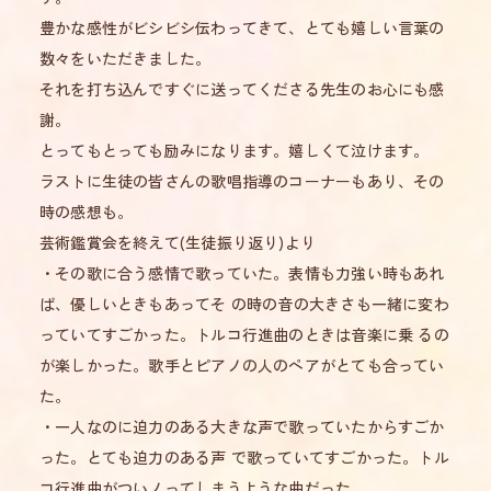
豊かな感性がビシビシ伝わってきて、とても嬉しい言葉の
数々をいただきました。
それを打ち込んですぐに送ってくださる先生のお心にも感
謝。
とってもとっても励みになります。嬉しくて泣けます。
ラストに生徒の皆さんの歌唱指導のコーナーもあり、その
時の感想も。
芸術鑑賞会を終えて(生徒振り返り)より
・その歌に合う感情で歌っていた。表情も力強い時もあれ
ば、優しいときもあってそ の時の音の大きさも一緒に変わ
っていてすごかった。トルコ行進曲のときは音楽に乗 るの
が楽しかった。歌手とピアノの人のペアがとても合ってい
た。
・一人なのに迫力のある大きな声で歌っていたからすごか
った。とても迫力のある声 で歌っていてすごかった。トル
コ行進曲がついノってしまうような曲だった。