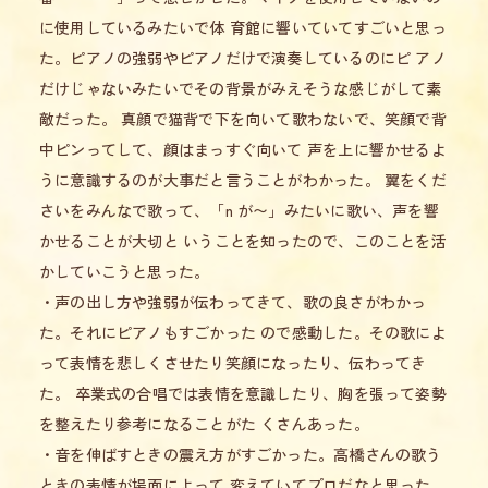
に使用しているみたいで体 育館に響いていてすごいと思っ
た。ピアノの強弱やピアノだけで演奏しているのにピ アノ
だけじゃないみたいでその背景がみえそうな感じがして素
敵だった。 真顔で猫背で下を向いて歌わないで、笑顔で背
中ピンってして、顔はまっすぐ向いて 声を上に響かせるよ
うに意識するのが大事だと言うことがわかった。 翼をくだ
さいをみんなで歌って、「n が〜」みたいに歌い、声を響
かせることが大切と いうことを知ったので、このことを活
かしていこうと思った。
・声の出し方や強弱が伝わってきて、歌の良さがわかっ
た。それにピアノもすごかった ので感動した。その歌によ
って表情を悲しくさせたり笑顔になったり、伝わってき
た。 卒業式の合唱では表情を意識したり、胸を張って姿勢
を整えたり参考になることがた くさんあった。
・音を伸ばすときの震え方がすごかった。高橋さんの歌う
ときの表情が場面によって 変えていてプロだなと思った。