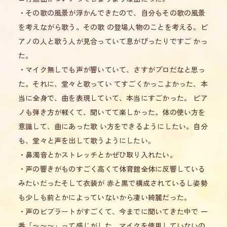
・その歌の風景が浮かんできたので、自分もその歌の風景
を考えながら歌う。その歌 の登場人物のことを考える。ピ
アノの人と歌う人が見合っていて息がぴったりですご かっ
た。
・マイク無しでも声が響いていて、さすがプロだなと思っ
た。それに、堂々と歌ってい てすごくかっこよかった、本
当に全身で、曲を表現していて、本当にすごかった。 ピア
ノも弾き方が軽くて、聞いてて楽しかった。体の使い方を
意識して、曲にあった歌 い方をできるようにしたい。自分
も、堂々と声を出して歌うようにしたい。
・鼻濁音とかストレッチとかぜひ取り入れたい。
・声の響きがものすごく高くて体育館全体に反響している
みたいだったそして衣装が 赤と黒で構成されているし姿勢
も少しも前とかによっていないから凄い綺麗だった。
・声のビブラートがすごくて、今までに聞いてきた中で 一
番「〜〜〜」って感じがした。マイクを使用していないの