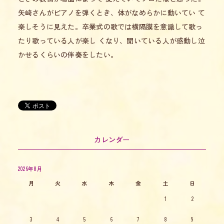
矢崎さんがピアノを弾くとき、体がなめらかに動いてい て
楽しそうに見えた。卒業式の歌では横隔膜を意識して歌っ
たり歌っている人が楽し くなり、聞いている人が感動し泣
かせるくらいの伴奏をしたい。
カレンダー
2026年8月
月
火
水
木
金
土
日
1
2
3
4
5
6
7
8
9