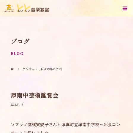
ブログ
BLOG
コンサート
,
日々のあれこれ
厚南中芸術鑑賞会
2023.11.17
ソプラノ髙橋実規子さんと厚真町立厚南中学校へ出張コン
サートに伺いました。