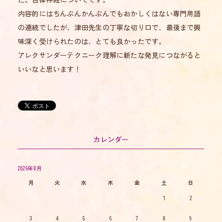
内容的にはちんぷんかんぷんでもおかしくはない専門用語
の連続でしたが、津田先生の丁寧な切り口で、最後まで興
味深く受けられたのは、とても良かったです。
アレクサンダーテクニーク理解に新たな発見につながると
いいなと思います！
カレンダー
2026年8月
月
火
水
木
金
土
日
1
2
3
4
5
6
7
8
9