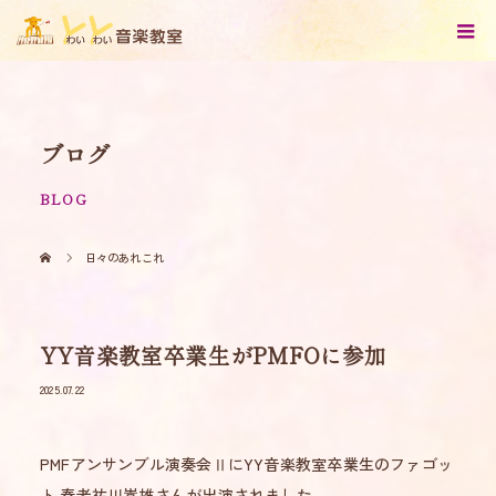
ブログ
BLOG
日々のあれこれ
YY音楽教室卒業生がPMFOに参加
2025.07.22
PMFアンサンブル演奏会ⅡにYY音楽教室卒業生のファゴッ
ト 奏者祐川嵩雄さんが出演されました。