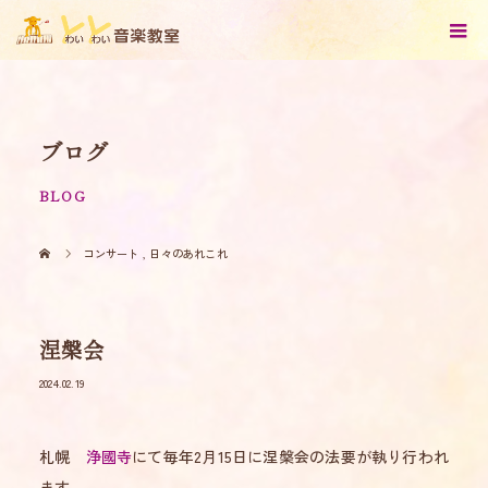
ブログ
BLOG
コンサート
,
日々のあれこれ
涅槃会
2024.02.19
札幌
浄國寺
にて毎年2月15日に涅槃会の法要が執り行われ
ます。