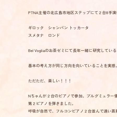
PTNA主催の北広島市地区ステップにて２台8手
ギロック シャンパン トッカータ
スメタナ ロンド
Bel Vogliaのお茶ゼミにて長年一緒に研究して
基本の考え方が同じ方向を向いていることを実感
ただただ、楽しい！！！
Nちゃんが２台のピアノで参加。ブルグミュラー
第２ピアノを弾きました。
呼吸が自然で、フルコンピアノ２台並んで遠い距