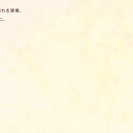
暮れを演奏。
た。