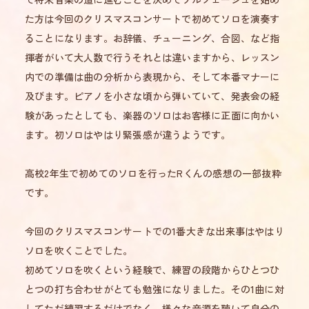
た方は今回のクリスマスコンサートで初めてソロを演奏す
ることになります。お辞儀、チューニング、合図、など指
揮者がいて大人数で行うそれとは違いますから、レッスン
内での準備は曲の分析から表現から、そして本番マナーに
及びます。ピアノを小さな頃から弾いていて、発表会の経
験があったとしても、楽器のソロはお客様に正面に向かい
ます。初ソロはやはり緊張感が違うようです。
高校2年生で初めてのソロを行ったRくんの感想の一部抜粋
です。
今回のクリスマスコンサートでの1番大きな出来事はやはり
ソロを吹くことでした。
初めてソロを吹くという経験で、練習の段階からひとつひ
とつの打ち合わせがとても勉強になりました。その1曲に対
してただ練習するだけでなく、様々な音源を聴いて自分の