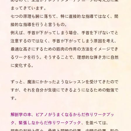
まってきています。
七つの原理も腑に落ちて、特に直接的な指導ではなく、間
接的な指導を行うと言うもの。
例えば、手首が下がってしまう場合、手首を下げないでと
注意するのではなく、手首が下がってしまう原因を考え、
最適な高さにするための筋肉の作用の方法をイメージでき
るワークを行う。そうすることで、理想的な弾き方に自然
に変化する。
ずっと、魔法にかかったようなレッスンを受けてきたので
すが、それを自分が生徒にできるようになるための勉強で
す。
解剖学の本
、
ピアノがうまくなるからだ作りワークブッ
ク
、
緊張しなからだ作りワークブック
、を並べては、
筋肉の起始と停止、骨格と関節の位置、内臓の位置、脳の